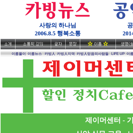
사랑의 하나님
공
2006.8.5 행복소통
20
이름풀이
이름뉴스
카빙人
카빙人지역
카빙人믿음의사람들
LIFE UP
이
제이머센터 - 