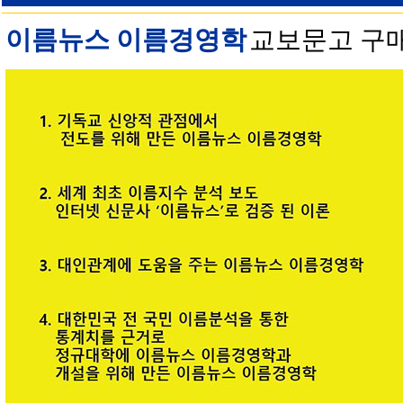
이름뉴스 이름경영학
교보문고 구매 안