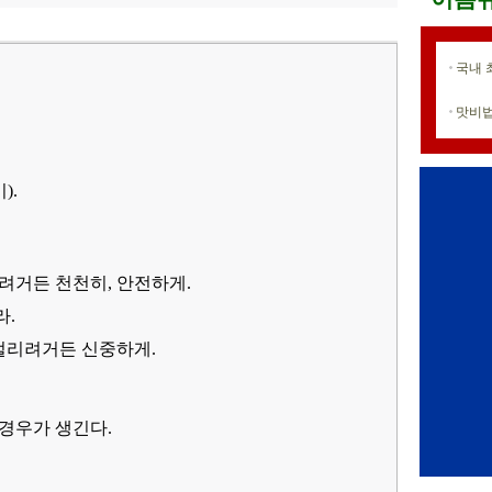
국내 
맛비법
).
려거든 천천히, 안전하게.
라.
 벌리려거든 신중하게.
경우가 생긴다.