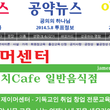
공의의 하나님
통
2014.5.8 투표정보
분석이론
사설
가격
회원점교육
출강교육 신청
공지사항
공정성
불공정성 
제이머센터 - 기독교인 취업 창업 전문교