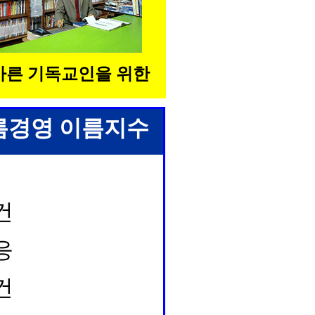
바른 기독교인을 위한
름경영 이름지수
건
응
건