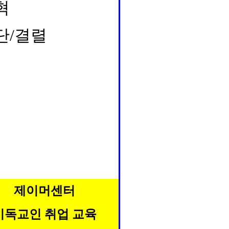
혁
단/결렬
제이머센터
기독교인 취업 교육