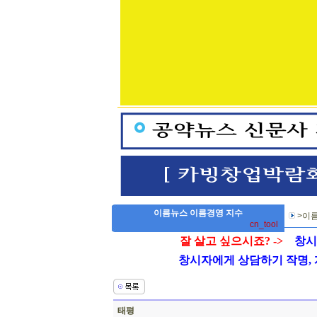
이름뉴스 이름경영 지수
>이름
cn_tool
잘 살고 싶으시죠? ->
창시
창시자에게 상담하기 작명, 개명
태평