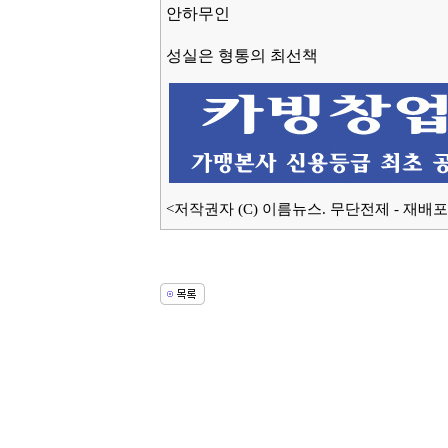
안하무인
성실은 형통의 최선책
<저작권자 (C) 이름뉴스. 무단전제 - 재배포