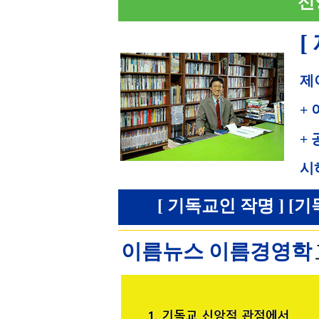
신
[
제
+
+
시
[ 기독교인 작명 ] [기
이름뉴스 이름경영학