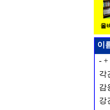
올
이
- +
각
감
강