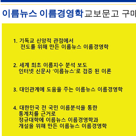
이름뉴스 이름경영학
교보문고 구매 안