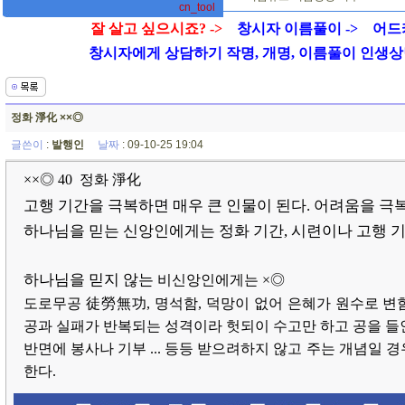
cn_tool
잘 살고 싶으시죠? ->
창시자 이름풀이 ->
어드
창시자에게 상담하기 작명, 개명, 이름풀이 인생상담 01
정화 淨化 ××◎
글쓴이
:
발행인
날짜
: 09-10-25 19:04
×
×
◎ 40 정화 淨化
고행 기간을 극복하면 매우 큰 인물이 된다. 어려움을 극
하나님을 믿는 신앙인에게는
정화 기간, 시련이나 고행 
하나님을 믿지 않는
비신앙인에게는
×
◎
도로무공 徒勞無功, 명석함, 덕망이 없어 은혜가 원수로 변함,
공과 실패가 반복되는 성격이라 헛되이 수고만 하고 공을 들인
반면에 봉사나 기부 ... 등등 받으려하지 않고 주는 개념일 
한다.