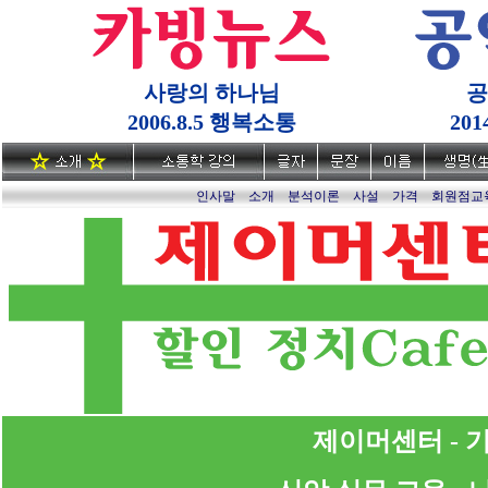
사랑의 하나님
공
2006.8.5 행복소통
20
인사말
소개
분석이론
사설
가격
회원점교
제이머센터 - 