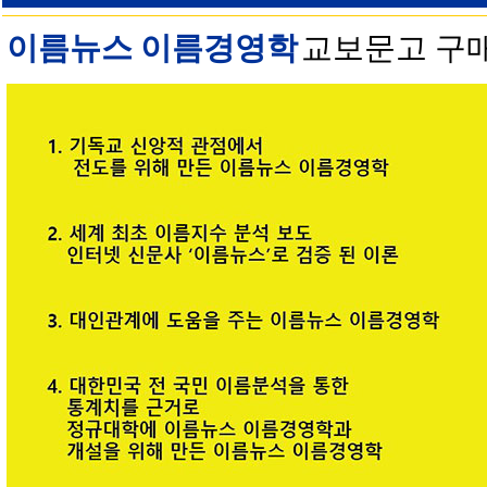
이름뉴스 이름경영학
교보문고 구매 안