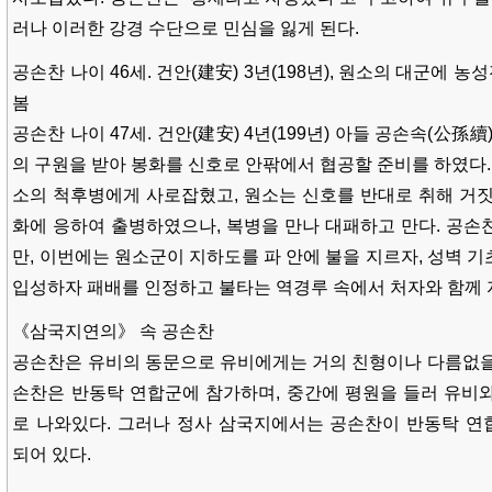
러나 이러한 강경 수단으로 민심을 잃게 된다.
공손찬 나이 46세. 건안(建安) 3년(198년), 원소의 대군에
봄
공손찬 나이 47세. 건안(建安) 4년(199년) 아들 공손속(公孫
의 구원을 받아 봉화를 신호로 안팎에서 협공할 준비를 하였다.
소의 척후병에게 사로잡혔고, 원소는 신호를 반대로 취해 거짓
화에 응하여 출병하였으나, 복병을 만나 대패하고 만다. 공손
만, 이번에는 원소군이 지하도를 파 안에 불을 지르자, 성벽 
입성하자 패배를 인정하고 불타는 역경루 속에서 처자와 함께
《삼국지연의》 속 공손찬
공손찬은 유비의 동문으로 유비에게는 거의 친형이나 다름없을
손찬은 반동탁 연합군에 참가하며, 중간에 평원을 들러 유비
로 나와있다. 그러나 정사 삼국지에서는 공손찬이 반동탁 연
되어 있다.