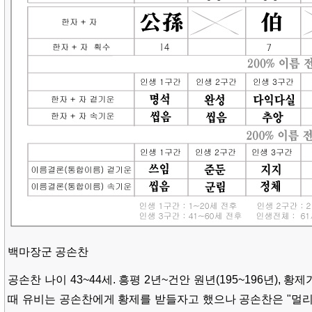
백마장군 공손찬
공손찬 나이 43~44세. 흥평 2년~건안 원년(195~196년), 
때 유비는 공손찬에게 황제를 받들자고 했으나 공손찬은 "멀리