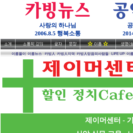
사랑의 하나님
공
2006.8.5 행복소통
20
이름풀이
이름뉴스
카빙人
카빙人지역
카빙人믿음의사람들
LIFE UP
이
제이머센터 - 