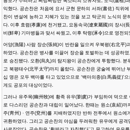
용모가 수려하고 쩌렁쩌렁한 목소리의 소유자로, 노식(盧植)과
익혔다. 공손찬은 처음에 요서 군현 문하의 서좌(書佐) 직위에
찬이 변설에 능하고 지혜가 있는 것을 보고 탁군의 노식의 문
다. 이후 효렴(孝廉)에 천거됐고, 요동속국(遼東屬國)의 장사(長
비(鮮卑) 기마병들과 맞서 싸웠고, 이후 탁령(涿令)으로 영전되
어양(漁陽) 사람 장순(張純)이 반란을 일으켜 우북평(右北平)
하였다. 공손찬은 병사를 이끌어 장순을 토벌하는 데 성공하였고
로 승진됐다. 오환(烏丸)의 탐지왕이 공손찬에게 투항했다. 분
고 북평태수(北平太守)까지 올랐다. 공손찬은 궁술에 뛰어난 부
십 명은 모두 백마를 타고 있었으므로 ‘백마의종(白馬義從)’
게도 공포의 대상이었다.
그러나 유주목(幽州牧)에 황족 유우(劉虞)가 부임하여 덕으로
로 다스리던 공손찬과 대립이 일어났다. 한때는 원소(袁紹)까지
주(靑州) · 연주(兗州)를 지배하였지만 반하 전투에서 원소에
귀환하였다. 그리고 공손찬의 야심을 두려워한 유우에게 공격
사로잡았다. 공손찬은 ‘황제라고 자칭했다’고 무고하여 유우를 