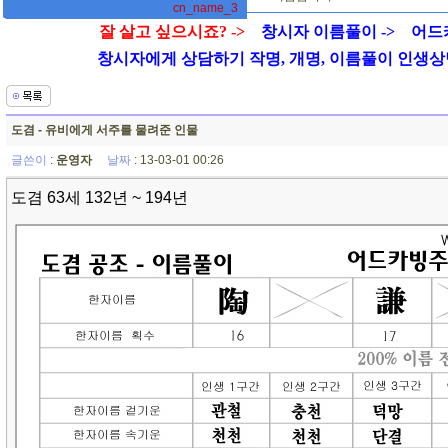
cn_name_3
잘 살고 싶으시죠? ->
창시자 이름풀이 ->
어드
창시자에게 상담하기 작명, 개명, 이름풀이 인생상담 01
도겸 - 유비에게 서주를 물려준 인물
글쓴이
:
운영자
날짜
: 13-03-01 00:26
도겸 63세 132년 ~ 194년