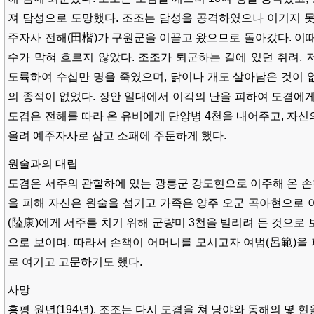
져 담성으로 도망했다. 조조는 담성을 공격하였으나 이기지 못
주자사 전해(田楷)가 구원군을 이끌고 왔으므로 돌아갔다. 이때
수가 막혀 흐르지 않았다. 조조가 퇴군하는 길에 있던 취려, 
도륙하여 수십만 명을 죽였으며, 닭이나 개도 살아남은 것이 
의 종적이 없었다. 장안 일대에서 이각의 난을 피하여 도겸에게
도겸은 전해를 따라 온 유비에게 단양병 4천을 내어주고, 자신
올려 예주자사로 삼고 소패에 주둔하게 했다.
원술과의 대립
도겸은 서주의 관할하에 있는 광릉군 강도현으로 이주해 온 손책
을 피해 자신은 원술을 섬기고 가족은 양주 오군 곡아현으로 
(陸康)에게 서주를 치기 위해 군량미 3천을 빌리려 든 것으로
으로 보이며, 따라서 손책이 어머니를 모시고자 여범(呂範)을
로 여기고 고문하기도 했다.
사망
흥평 원년(194년), 조조는 다시 도겸을 쳐 낭야와 동해의 몇 