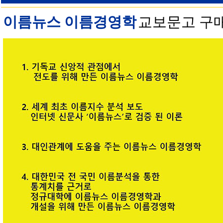
이름뉴스 이름경영학
교보문고 구매 안