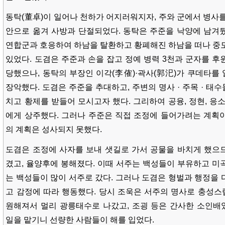
동탁(董卓)이 일어나 천하가 어지러워지자, 주와 군에서 병사를
안으로 옮겨 사방과 단절되었다. 동탁은 주준을 낙양에 남겨
연합군과 호응하여 하남을 탈환하고 황폐해진 하남을 떠나 중
있었다. 도겸은 주준과 손을 잡고 정예 병력 3천과 군자를 후
당했으나, 동탁의 부장인 이각(李傕)·곽사(郭汜)가 쿠데타를
장악했다. 도겸은 주준을 추대하고, 주변의 명사 · 주목 · 
치고 황제를 받들어 모시고자 했다. 그리하여 공융, 정현, 응
에게 상주했다. 그러나 주준은 직접 조정에 들어가려는 계획
의 계획은 성사되지 못했다.
도겸은 조정에 사자를 보내 샛길로 가서 공물을 바치게 했으
겼고, 율양후에 봉해졌다. 이때 서주는 백성들이 부유하고 미
는 백성들이 많이 서주로 갔다. 그러나 도겸은 형벌과 행정을 
고 감정에 따라 행동했다. 당시 조욱은 서주의 명사로 충성
원해져서 멀리 광릉태수로 나갔고, 조굉 등은 간사한 소인배
일을 맡기니 선량한 사람들이 해를 입었다.