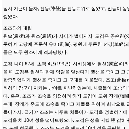
당시 기근이 들자, 진등(陳登)을 전농교위로 삼았고, 진등이 
쌓였다.
조조와의 대립
원술(袁術)과 원소(袁紹)가 사이가 벌어지자, 도겸은 공손찬(
둔하며 고당에 주둔한 유비(劉備), 평원에 주둔한 선경(單經)
들은 모두 원소에게 격파당했다.
도겸 나이 62세. 초평 4년(193년), 하비성에서 궐선(闕宣)
을 때 도겸은 궐선과 함께 약탈을 일삼다가 궐선을 죽이고 그 
합종하였다가 궐선을 죽이고 그 군대를 아울렀다. 조조(曹操)
휘하의 장군이 지키는 낭야로 피난하였는데, 사졸들이 조숭의
다. 혹은, 조조가 조숭을 영접하려 하자 도겸이 도위 장개(張
는데, 장개가 중도에 조숭을 죽이고 재물을 취하여 회남으로 
돌아가서, 급기야 조조는 서주로 쳐들어가 도겸을 정벌하기에 이
도겸을 쳐 10여 성을 떨어트렸으나, 도겸은 성을 지킬 뿐 감히
해 봄에 회군했다. 조조는 도겸을 깨트려 10여 성을 공략했고