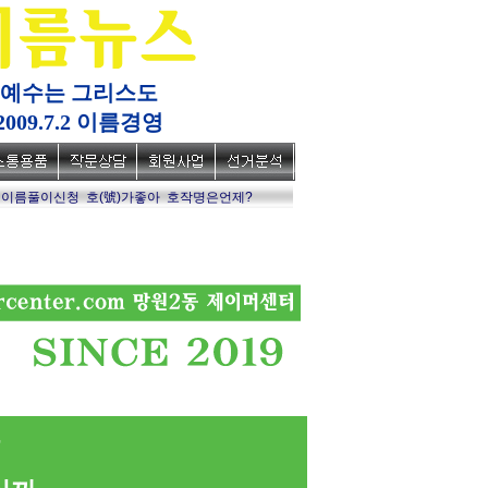
예수는 그리스도
2009.7.2 이름경영
이름풀이신청
호(號)가좋아
호작명은언제?
육