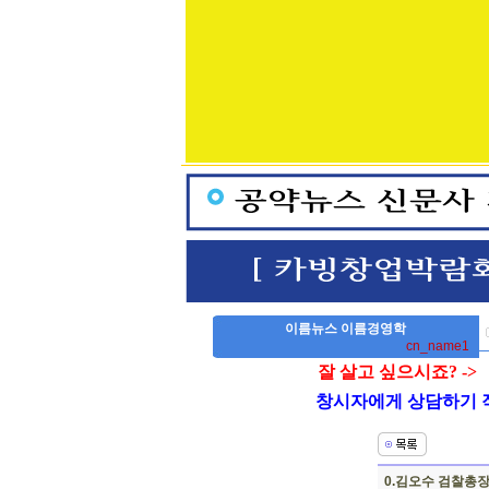
이름뉴스 이름경영학
cn_name1
잘 살고 싶으시죠? ->
창시자에게 상담하기 작명,
0.김오수 검찰총