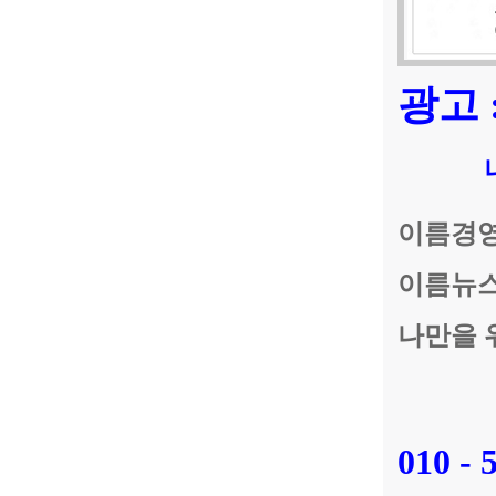
광고 
이름경영
이름뉴
나만을 위
010 - 