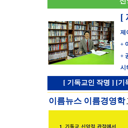
신
[
제
+
+
시
[ 기독교인 작명 ] [기
이름뉴스 이름경영학