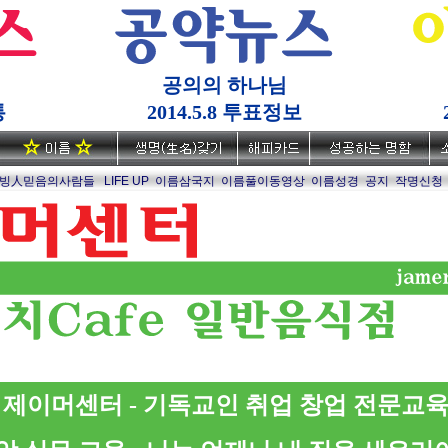
공의의 하나님
통
2014.5.8 투표정보
빙人믿음의사람들
LIFE UP
이름삼국지
이름풀이동영상
이름성경
공지
작명신청
제이머센터 - 기독교인 취업 창업 전문교