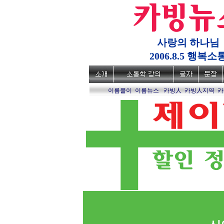
사랑의 하나님
2006.8.5 행복소
이름풀이
이름뉴스
카빙人
카빙人지역
카