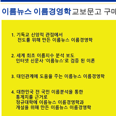
이름뉴스 이름경영학
교보문고 구매 안