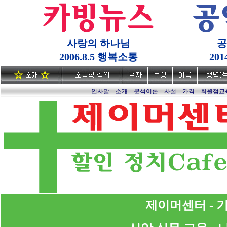
사랑의 하나님
공
2006.8.5 행복소통
20
인사말
소개
분석이론
사설
가격
회원점교
제이머센터 - 