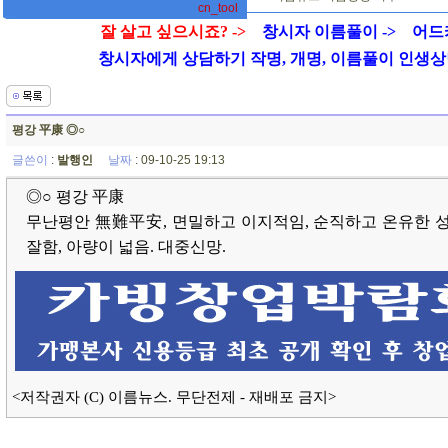
cn_tool
잘 살고 싶으시죠? ->
창시자 이름풀이 ->
어드
창시자에게 상담하기 작명, 개명, 이름풀이 인생상담 01
평강 平康 ◎○
글쓴이
:
발행인
날짜
: 09-10-25 19:13
◎○ 평강 平康
무난평안 無難平安, 면밀하고 이지적임, 순직하고 온유한 성
잘함, 아량이 넓음. 대중신망.
<저작권자 (C) 이름뉴스. 무단전제 - 재배포 금지>