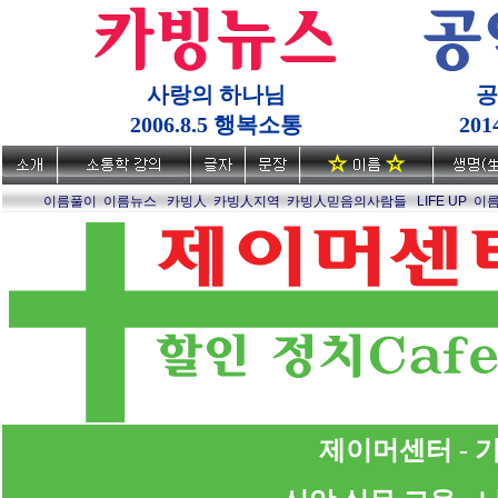
사랑의 하나님
공
2006.8.5 행복소통
20
이름풀이
이름뉴스
카빙人
카빙人지역
카빙人믿음의사람들
LIFE UP
이
제이머센터 - 