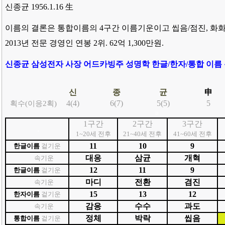
신종균
1956.1.16 生
이름의 결론은 통합이름의 4구간 이름기운이고 씹음/점진, 화화
2013년 전문 경영인 연봉 2위. 62억 1,300만원.
신종균 삼성전자 사장
어드카빙주 성명학
한글/한자/통합 이름
신
종
균
申
4(4)
6(7)
5(5)
5
획수
(이응2획)
경
1구간
2구간
3구간
.
1~20세 전후
21~40세 전후
41~60세 전후
11
10
9
한글이름
겉기운
대응
삼균
개혁
속기운
12
11
9
한글이름
겉기운
마디
전환
겸진
속기운
15
13
12
한자이름
겉기운
감응
수수
과도
속기운
정체
박락
씹음
통합이름
겉기운