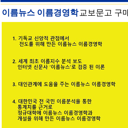
이름뉴스 이름경영학
교보문고 구매 안