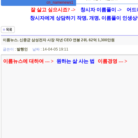
cn_namenews1
잘 살고 싶으시죠? ->
창시자 이름풀이 ->
어드
창시자에게 상담하기 작명, 개명, 이름풀이 인생상담 01
이름뉴스. 신종균 삼성전자 사장 작년 CEO 연봉 2위. 62억 1,300만원
글쓴이
:
발행인
날짜
: 14-04-05 19:11
이름뉴스에 대하여 ---
>
원하는 삶 사는 법
이름경영 ---
>