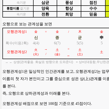
삼균
풍성
점진
속기운
양육
항상
수수
통합이름
겉기운
전환
희망
믿음
속기운
오행으로 보는 관계성을 보면
오행관계성1
金
金
木
金
=
/
신
종
균
申
4(4)
6(7)
5(5)
5
획수
(이응2획)
→
=
火
土
土
오행관계성2
土
/
(
火
)
(金)
(
土
)
←
→ ← 상생(관계좋음. 화살표 방향으로 도와준다) = 상비(대등함,무난한관계
오행관계성1은 일상적인 인간관계를 보고, 오행관계성2는 업무
이름의 첫 자가 본인이고 그를 중심으로 성은 상(上)관계를 이름
를 본다.
즉, 오행으로 상하관계성과 미래를 본다.
오행관계성 배점으로 보면 100점 기준으로 45점이다.