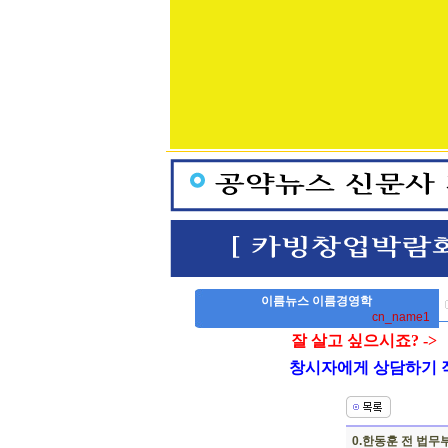
이름뉴스 이름경영학
cn_name1
잘 살고 싶으시죠? ->
창시자에게 상담하기 작명,
0.한동훈 전 법