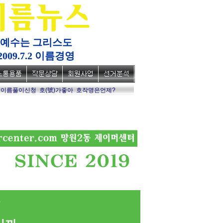
예수는 그리스도
2009.7.2 이름경영
이름풀이신청
호(號)가좋아
호작명은언제?
육