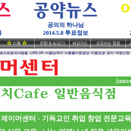
공의의 하나님
통
2014.5.8 투표정보
빙人믿음의사람들
LIFE UP
이름삼국지
이름풀이동영상
이름성경
공지
작명신청
제이머센터 - 기독교인 취업 창업 전문교