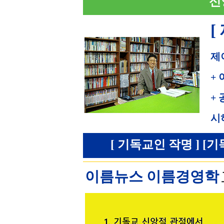
신
[
제
+
+
시
[ 기독교인 작명 ] [기
이름뉴스 이름경영학