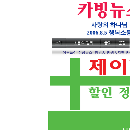
사랑의 하나님
2006.8.5 행복소
이름풀이
이름뉴스
카빙人
카빙人지역
카