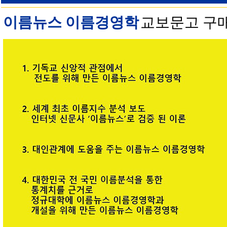
이름뉴스 이름경영학
교보문고 구매 안