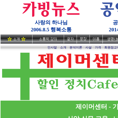
사랑의 하나님
공
2006.8.5 행복소통
20
인사말
소개
분석이론
사설
가격
회원점교
제이머센터 - 