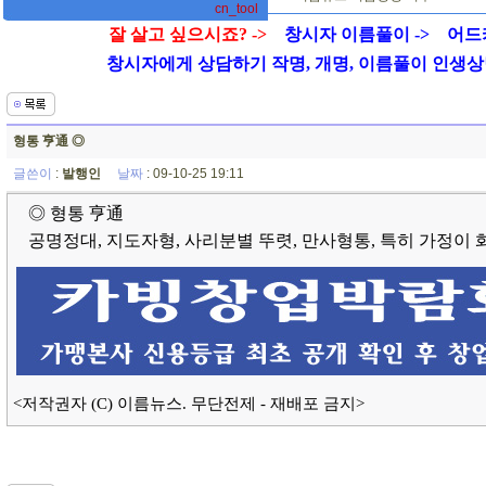
cn_tool
잘 살고 싶으시죠? ->
창시자 이름풀이 ->
어드
창시자에게 상담하기 작명, 개명, 이름풀이 인생상담 01
형통 亨通 ◎
글쓴이
:
발행인
날짜
: 09-10-25 19:11
◎ 형통 亨通
공명정대, 지도자형, 사리분별 뚜렷, 만사형통, 특히 가정이 
<저작권자 (C) 이름뉴스. 무단전제 - 재배포 금지>