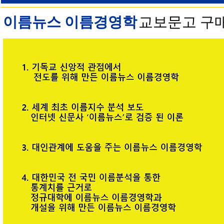
이름뉴스 이름경영학
교보문고 구매 안