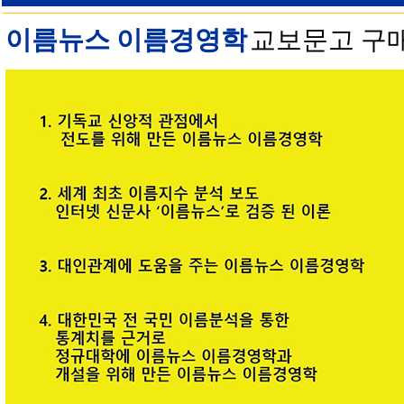
이름뉴스 이름경영학
교보문고 구매 안