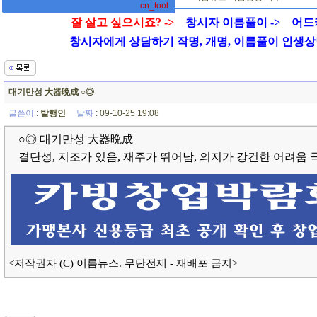
cn_tool
잘 살고 싶으시죠? ->
창시자 이름풀이 ->
어드
창시자에게 상담하기 작명, 개명, 이름풀이 인생상담 01
대기만성 大器晩成 ○◎
글쓴이
:
발행인
날짜
: 09-10-25 19:08
○◎ 대기만성 大器晩成
결단성, 지조가 있음, 재주가 뛰어남, 의지가 강건한 어려움 
<저작권자 (C) 이름뉴스. 무단전제 - 재배포 금지>