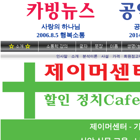
사랑의 하나님
공
2006.8.5 행복소통
20
인사말
소개
분석이론
사설
가격
회원점교
제이머센터 - 