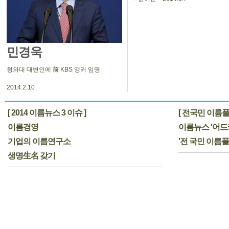
민경욱
청와대 대변인에 前 KBS 앵커 임명
2014.2.10
[ 2014 이름뉴스 3 이슈 ]
[ 전국민 이름풀
이름경영
이름뉴스 '어드
기업의 이름연구소
'전 국민 이름
생명生名 갖기