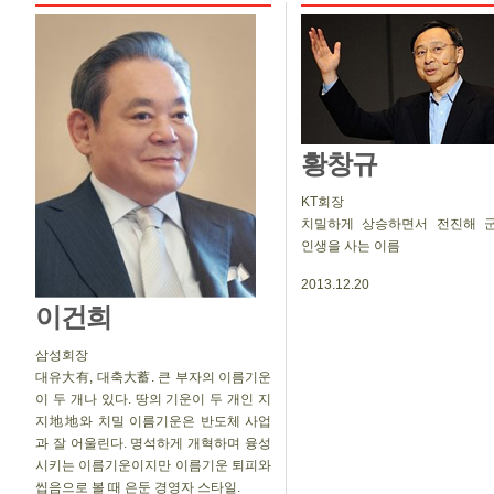
황창규
KT회장
치밀하게 상승하면서 전진해 
인생을 사는 이름
2013.12.20
이건희
삼성회장
대유大有, 대축大蓄. 큰 부자의 이름기운
이 두 개나 있다. 땅의 기운이 두 개인 지
지地地와 치밀 이름기운은 반도체 사업
과 잘 어울린다. 명석하게 개혁하며 융성
시키는 이름기운이지만 이름기운 퇴피와
씹음으로 볼 때 은둔 경영자 스타일.