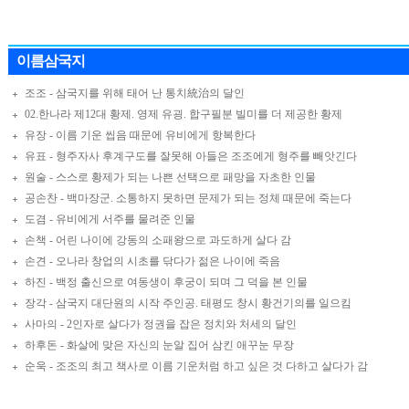
이름삼국지
조조 - 삼국지를 위해 태어 난 통치統治의 달인
02.한나라 제12대 황제. 영제 유굉. 합구필분 빌미를 더 제공한 황제
유장 - 이름 기운 씹음 때문에 유비에게 항복한다
유표 - 형주자사 후계구도를 잘못해 아들은 조조에게 형주를 빼앗긴다
원술 - 스스로 황제가 되는 나쁜 선택으로 패망을 자초한 인물
공손찬 - 백마장군. 소통하지 못하면 문제가 되는 정체 때문에 죽는다
도겸 - 유비에게 서주를 물려준 인물
손책 - 어린 나이에 강동의 소패왕으로 과도하게 살다 감
손견 - 오나라 창업의 시초를 닦다가 젊은 나이에 죽음
하진 - 백정 출신으로 여동생이 후궁이 되며 그 덕을 본 인물
장각 - 삼국지 대단원의 시작 주인공. 태평도 창시 황건기의를 일으킴
사마의 - 2인자로 살다가 정권을 잡은 정치와 처세의 달인
하후돈 - 화살에 맞은 자신의 눈알 집어 삼킨 애꾸눈 무장
순욱 - 조조의 최고 책사로 이름 기운처럼 하고 싶은 것 다하고 살다가 감