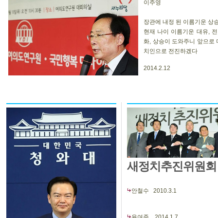
이주영
장관에 내정 된 이름기운 상승,
현재 나이 이름기운 대유, 
화, 상승이 도와주니 앞으로 
치인으로 전진하겠다
2014.2.12
새정치추진위원회
안철수
2010.3.1
윤여준
2014.1.7