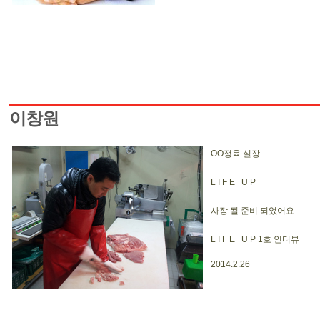
이창원
OO정육 실장
L I F E U P
사장 될 준비 되었어요
L I F E U P 1호 인터뷰
2014.2.26