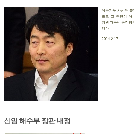
이름기운 사산은 흩
므로 그 뿐만이 아
의원 때문에 통진당
있다
2014.2.17
신임 해수부 장관 내정