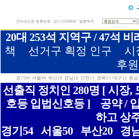
인터넷신문 등록번호 : 경기,아50842
발행목적
20대 253석 지역구 / 47
책
선거구 획정 인구
시
후원
경기60
서울49
부산18
경남16
인천13
경북13
대구12
충남
선출직 정치인 280명 [ 시장
호등 입법신호등 ]
공약 /
하고 상
경기54
서울50
부산20
경남