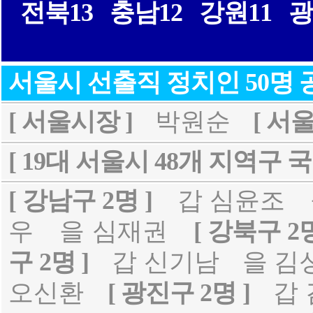
전북13
충남12
강원11
광
서울시 선출직 정치인 50명
[ 서울시장 ]
박원순
[ 서
[ 19대 서울시 48개 지역구 국
[ 강남구 2명 ]
갑 심윤조
우
을 심재권
[ 강북구 2명
구 2명 ]
갑 신기남
을 김
오신환
[ 광진구 2명 ]
갑