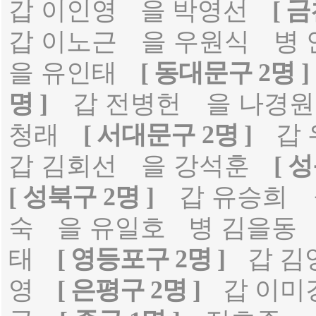
갑 이인영
을 박영선
[ 금
갑 이노근
을 우원식
병
을 유인태
[ 동대문구 2명 ]
명 ]
갑 전병헌
을 나경원
청래
[ 서대문구 2명 ]
갑
갑 김회선
을 강석훈
[ 
[ 성북구 2명 ]
갑 유승희
숙
을 유일호
병 김을동
태
[ 영등포구 2명 ]
갑 김
영
[ 은평구 2명 ]
갑 이미