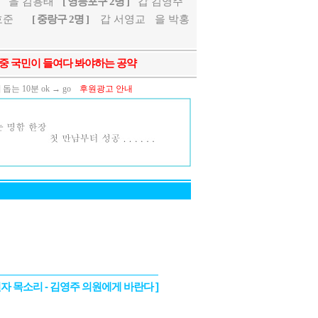
을 김용태
[ 영등포구 2명 ]
갑 김영주
호준
[ 중랑구 2명 ]
갑 서영교
을 박홍
약 중 국민이 들여다 봐야하는 공약
 10분 ok → go
후원광고 안내
권자 목소리 - 김영주 의원에게 바란다 ]