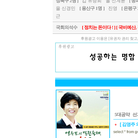
성북구 2명 ]
갑 유승희
을 신계륜
[ 송
을 신경민
[ 용산구 1명 ]
진영
[ 은평구 
근
국회의석수
[ 정치는 돈이다 ! ] [ 국비예산
후원광고 이용은 [유권자 권리 찾고, 
5대공약
선
[ 김영주 
+
select * from 