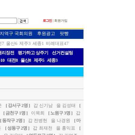
로그인
회원가입
|
대 지역구 국회의원
후원광고
팟빵
전7
울산6
제주3
세종1
비례대표47
권리장전
평가하고 상주기
선거컨설팅
10
대전8
울산8
제주5
세종3
운
[ 강서구 2명 ]
갑 신기남
을 김성태
[
[ 금천구 1명 ]
이목희
[ 노원구 3명 ]
갑
[ 동작구 2명 ]
갑 전병헌
을 나경원
[ 마
훈
[ 성동구 2명 ]
갑 최재천
을 홍익표
[