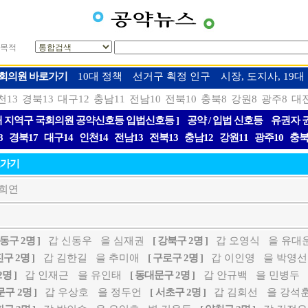
목적
 국회의원 바로가기
10대 정책
선거구 획정 인구
시장, 도지사, 19
천13
경북13
대구12
충남11
전남10
전북10
충북8
강원8
광주8
대
19대 지역구 국회의원 공약신호등 입법신호등 ]
공약 / 입법 신호등
유권자 
8
경북17
대구14
인천14
전남13
전북13
충남12
강원11
광주10
충북
로가기
희연
강동구 2명 ]
갑 신동우
을 심재권
[ 강북구 2명 ]
갑 오영식
을 유대
진구 2명 ]
갑 김한길
을 추미애
[ 구로구 2명 ]
갑 이인영
을 박영선
명 ]
갑 인재근
을 유인태
[ 동대문구 2명 ]
갑 안규백
을 민병두
문구 2명 ]
갑 우상호
을 정두언
[ 서초구 2명 ]
갑 김회선
을 강석