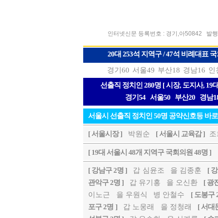
인터넷신문 등록번호 : 경기,아50842
발행
20대 253석 지역구 / 47석 비례대표
경기60
서울49
부산18
경남16
인
선출직 정치인 280명 [ 시장, 도지사, 
경기54
서울50
부산20
경남1
서울시 선출직 정치인 50명 공약신호등 바
[ 서울시장 ]
박원순
[ 서울시 교육감 ]
조
[ 19대 서울시 48개 지역구 국회의원 48명 ]
[ 강남구 2명 ]
갑 심윤조
을 김종훈
[ 
관악구 2명 ]
갑 유기홍
을 오신환
[ 광
이노근
을 우원식
병 안철수
[ 도봉구 2
포구 2명 ]
갑 노웅래
을 정청래
[ 서대