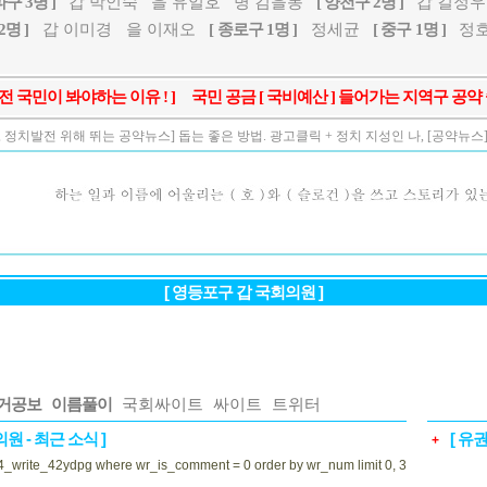
파구 3명 ]
갑 박인숙
을 유일호
병 김을동
[ 양천구 2명 ]
갑 길정우
2명 ]
갑 이미경
을 이재오
[ 종로구 1명 ]
정세균
[ 중구 1명 ]
정
, 전 국민이 봐야하는 이유 ! ]
국민 공금 [ 국비예산 ] 들어가는 지역구 공
정치발전 위해 뛰는 공약뉴스] 돕는 좋은 방법. 광고클릭 + 정치 지성인 나, [공약뉴스] 돕는
[ 영등포구 갑 국회의원 ]
거공보
이름풀이
국회싸이트
싸이트
트위터
의원 - 최근 소식 ]
[ 유
+
g4_write_42ydpg where wr_is_comment = 0 order by wr_num limit 0, 3