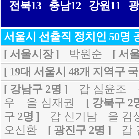
전북13
충남12
강원11
광
서울시 선출직 정치인 50명
[ 서울시장 ]
박원순
[ 서
[ 19대 서울시 48개 지역구 국
[ 강남구 2명 ]
갑 심윤조
우
을 심재권
[ 강북구 2명
구 2명 ]
갑 신기남
을 김
오신환
[ 광진구 2명 ]
갑