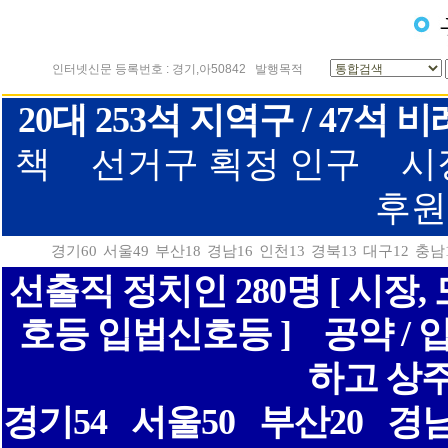
인터넷신문 등록번호 : 경기,아50842
발행목적
20대 253석 지역구 / 47
책
선거구 획정 인구
시
후원
경기60
서울49
부산18
경남16
인천13
경북13
대구12
충남
선출직 정치인 280명 [ 시장
호등 입법신호등 ]
공약 /
하고 상
경기54
서울50
부산20
경남