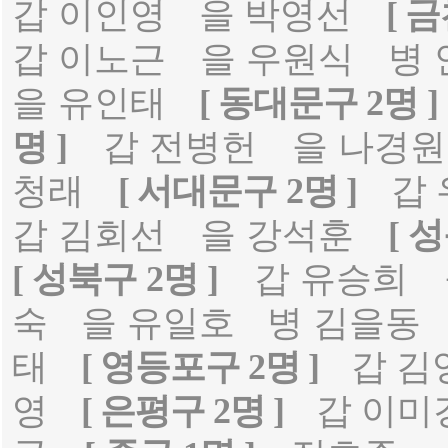
갑 이인영
을 박영선
[ 금
갑 이노근
을 우원식
병
을 유인태
[ 동대문구 2명 ]
명 ]
갑 전병헌
을 나경원
청래
[ 서대문구 2명 ]
갑
갑 김회선
을 강석훈
[ 
[ 성북구 2명 ]
갑 유승희
숙
을 유일호
병 김을동
태
[ 영등포구 2명 ]
갑 김
영
[ 은평구 2명 ]
갑 이미