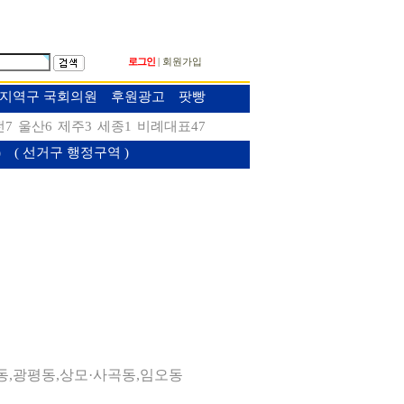
로그인
회원가입
|
대 지역구 국회의원
후원광고
팟빵
전7
울산6
제주3
세종1
비례대표47
)
( 선거구 행정구역 )
/2동,광평동,상모·사곡동,임오동