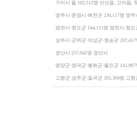
구미시 을 192,512명 선산읍, 고아읍,
영주시·문경시·예천군 230,117명 영
영천시·청도군 144,121명 영천시·청도
상주시·군위군·의성군·청송군 207,4
경산시 257,042명 경산시
영양군·영덕군·봉화군·울진군 142,9
고령군·성주군·칠곡군 202,304명 고