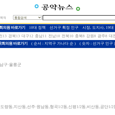
목적
 국회의원 바로가기
10대 정책
선거구 획정 인구
시장, 도지사, 19
천13
경북13
대구12
충남11
전남10
전북10
충북8
강원8
광주8
대
 국회의원 바로가기
( 순서 : 지역구 가나다 순 )
( 숫자 : 선거구 인구 
시 남구·울릉군
2동,도량동,지산동,선주·원남동,형곡1/2동,신평1/2동,비산동,공단1