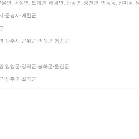
 무을면, 옥성면, 도개면, 해평면, 산동면, 장천면, 인동동, 진미동,
주시·문경시·예천군
군
17명 상주시·군위군·의성군·청송군
07명 영양군·영덕군·봉화군·울진군
령군·성주군·칠곡군