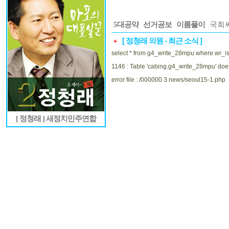
5대공약
선거공보
이름풀이
국회
[ 정청래 의원 - 최근 소식 ]
+
select * from g4_write_28mpu where wr_is
1146 : Table 'cabing.g4_write_28mpu' does
error file : /000000 3 news/seoul15-1.php
[ 정청래 ] 새정치민주연합