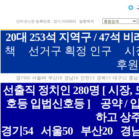
인터넷신문 등록번호 : 경기,아50842
발행목적
20대 253석 지역구 / 47
책
선거구 획정 인구
시
후원
경기60
서울49
부산18
경남16
인천13
경북13
대구12
충남
선출직 정치인 280명 [ 시장
호등 입법신호등 ]
공약 /
하고 상
경기54
서울50
부산20
경남