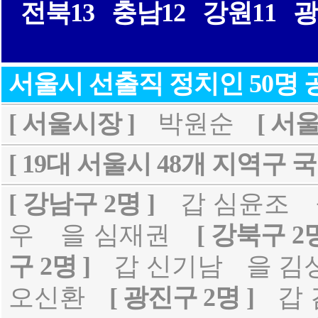
전북13
충남12
강원11
광
서울시 선출직 정치인 50명
[ 서울시장 ]
박원순
[ 서
[ 19대 서울시 48개 지역구 국
[ 강남구 2명 ]
갑 심윤조
우
을 심재권
[ 강북구 2명
구 2명 ]
갑 신기남
을 김
오신환
[ 광진구 2명 ]
갑