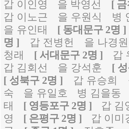
갑 이인영
을 박영선
[ 금
갑 이노근
을 우원식
병
을 유인태
[ 동대문구 2명 ]
명 ]
갑 전병헌
을 나경원
청래
[ 서대문구 2명 ]
갑
갑 김회선
을 강석훈
[ 
[ 성북구 2명 ]
갑 유승희
숙
을 유일호
병 김을동
태
[ 영등포구 2명 ]
갑 김
영
[ 은평구 2명 ]
갑 이미