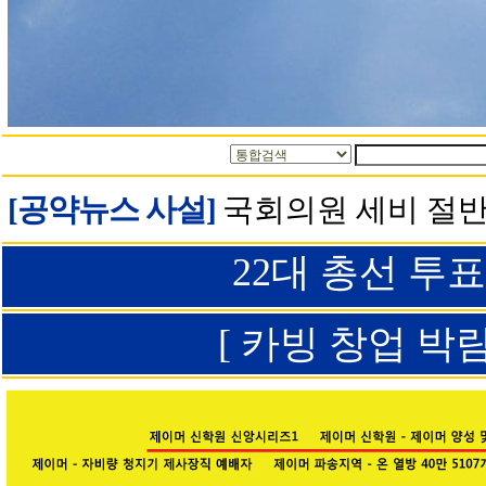
[공약뉴스 사설]
국회의원 세비 절반
22대 총선 투
[ 카빙 창업 박