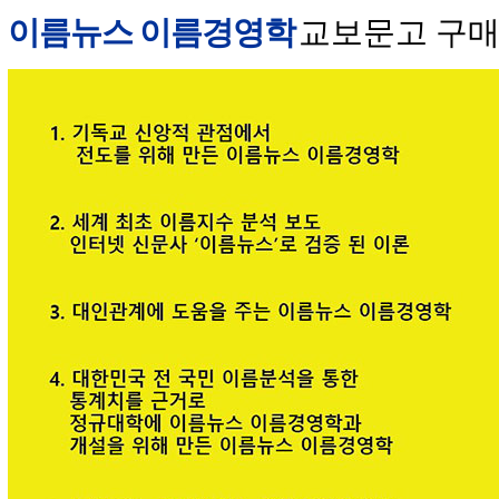
이름뉴스 이름경영학
교보문고 구매 안