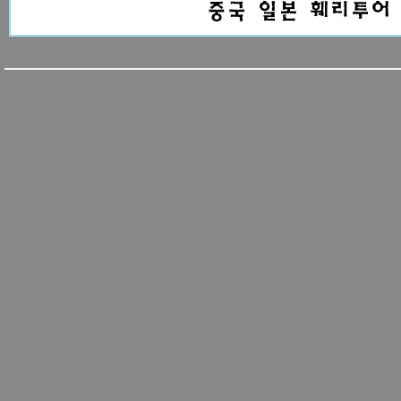
소개
|
광고안내
|
이용약관
|
개인정보정책
|
책임의한계와법적고지
|
언론피해 대표상담 및 청소년보호 책임자 : 임 카빙 01
서비스 시작 2006.8.5 카빙뉴스 
Copyright (C) CABING Corpo