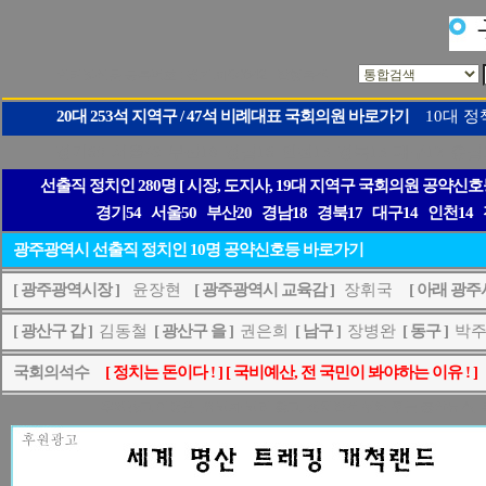
인터넷신문 등록번호 : 경기,아50842
발행목적
20대 253석 지역구 / 47석 비례대표 국회의원 바로가기
10대 정
경기60
서울49
부산18
경남16
인천13
경북13
대구12
충남
선출직 정치인 280명 [ 시장, 도지사, 19대 지역구 국회의원 공약신
경기54
서울50
부산20
경남18
경북17
대구14
인천14
광주광역시 선출직 정치인 10명 공약신호등 바로가기
[ 광주광역시장 ]
윤장현
[ 광주광역시 교육감 ]
장휘국
[ 아래 광주
[ 광산구 갑 ]
김동철
[ 광산구 을 ]
권은희
[ 남구 ]
장병완
[ 동구 ]
박
국회의석수
[ 정치는 돈이다 ! ] [ 국비예산, 전 국민이 봐야하는 이유 ! ]
후원광고 이용은 [유권자 권리 찾고, 정치발전 위해 뛰는 공약뉴스] 돕는 