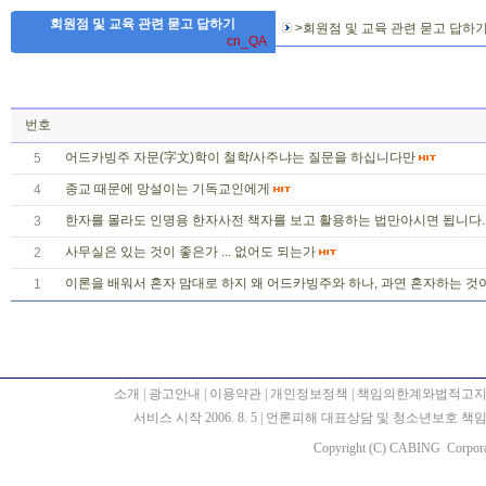
회원점 및 교육 관련 묻고 답하기
>회원점 및 교육 관련 묻고 답하
cn_QA
번호
어드카빙주 자문(字文)학이 철학/사주냐는 질문을 하십니다만
5
종교 때문에 망설이는 기독교인에게
4
한자를 몰라도 인명용 한자사전 책자를 보고 활용하는 법만아시면 됩니다.
3
사무실은 있는 것이 좋은가 ... 없어도 되는가
2
이론을 배워서 혼자 맘대로 하지 왜 어드카빙주와 하나, 과연 혼자하는 것
1
소개
|
광고안내
|
이용약관
|
개인정보정책
|
책임의한계와법적고
서비스 시작 2006. 8. 5
|
언론피해 대표상담 및 청소년보호 책임자 : 
Copyright (C) CABING Corporat