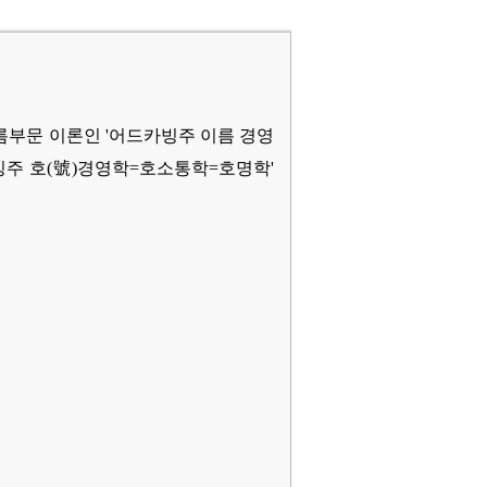
 이름부문 이론인 '어드카빙주 이름 경영
빙주 호(號)경영학=호소통학=호명학'