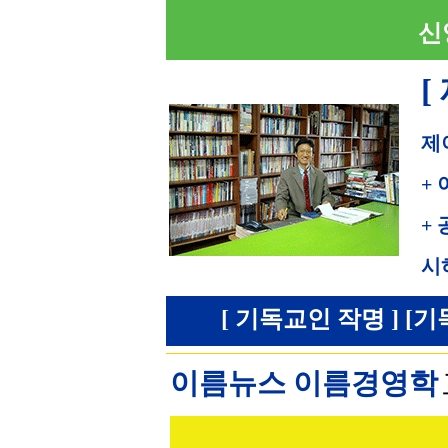
신
[
제
+
+
시
[ 기독교인 작명 ] [기
이름뉴스 이름경영학