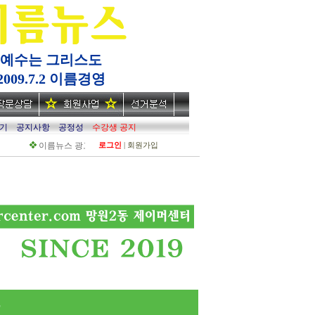
예수는 그리스도
2009.7.2 이름경영
기
공지사항
공정성
수강생 공지
이름뉴스 광고노출 안내
로그인
회원가입
이름뉴스 사업
어드카빙주 커플매칭 소통
|
육