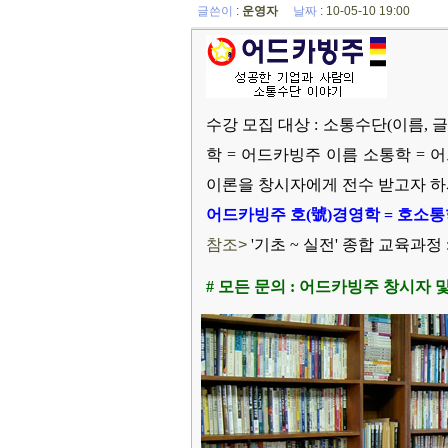
글쓴이
:
운영자
날짜
: 10-05-10 19:00
수강 모집 대상 : 소통수단(이름, 
학 = 어드카빙주 이름 소통학 = 
이론을 창시자에게 전수 받고자 하
어드카빙주 호(號)경영학 = 호소통
참조>
'기초 ~ 실전' 종합 교육과
# 모든 문의 : 어드카빙주 창시자 및 