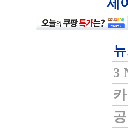
제
뉴
3
카
공