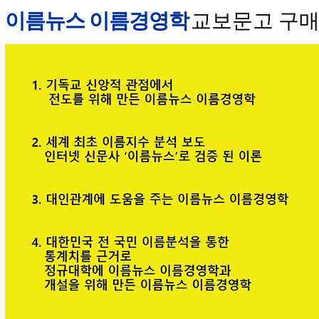
이름뉴스 이름경영학
교보문고 구매 안