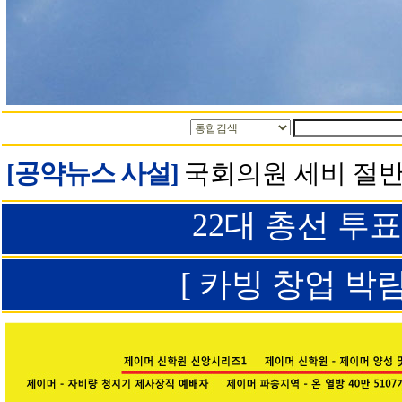
[공약뉴스 사설]
국회의원 세비 절반
22대 총선 투
[ 카빙 창업 박