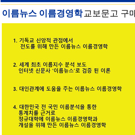
이름뉴스 이름경영학
교보문고 구매 안