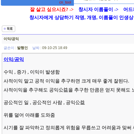
cn_tool
잘 살고 싶으시죠? ->
창시자 이름풀이 ->
어드
창시자에게 상담하기 작명, 개명, 이름풀이 인생상담 01
이익/공익
글쓴이
:
발행인
날짜
: 09-10-25 18:49
이익/공익
수익 , 증가 , 이익이 발생함
사적이익 말고 공적 이익을 추구하면 크게 매우 좋게 잘된다.
사적이익을 추구해도
공익公益을 추구한 만큼은 얻지 못해도
공公적인 일 , 공公적인 사람 , 공익公益
위를 덜어 아래를 도와줌
시기를 잘 파악하고 정의롭게 위험을 무릅쓰고 어려움과 맞써