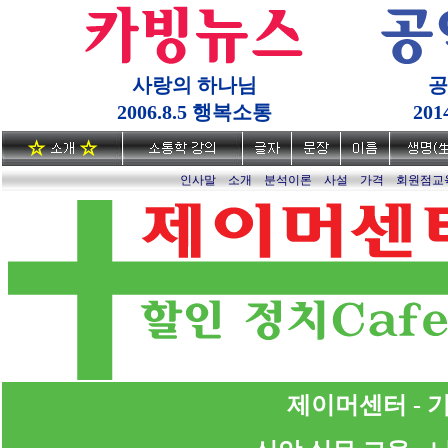
사랑의 하나님
공
2006.8.5 행복소통
20
인사말
소개
분석이론
사설
가격
회원점교
제이머센터 - 