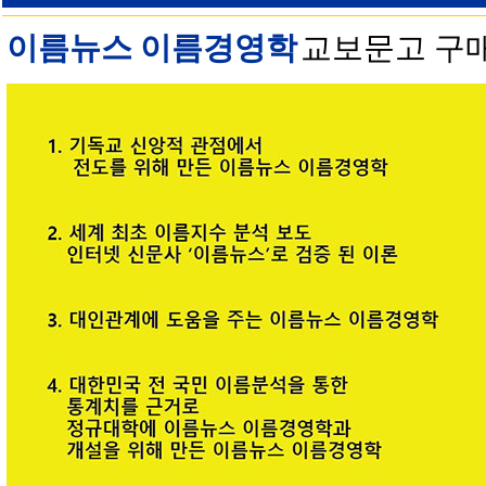
이름뉴스 이름경영학
교보문고 구매 안