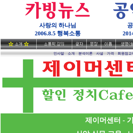
사랑의 하나님
공
2006.8.5 행복소통
20
인사말
소개
분석이론
사설
가격
회원점교
제이머센터 - 