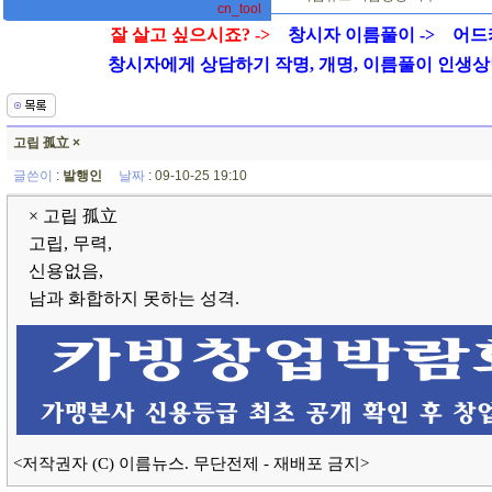
cn_tool
잘 살고 싶으시죠? ->
창시자 이름풀이 ->
어드
창시자에게 상담하기 작명, 개명, 이름풀이 인생상담 01
고립 孤立 ×
글쓴이
:
발행인
날짜
: 09-10-25 19:10
× 고립 孤立
고립, 무력,
신용없음,
남과 화합하지 못하는 성격.
<저작권자 (C) 이름뉴스. 무단전제 - 재배포 금지>