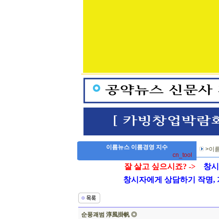
이름뉴스 이름경영 지수
>이름
cn_tool
잘 살고 싶으시죠? ->
창시
창시자에게 상담하기 작명, 개명
순풍괘범 淳風掛帆 ◎