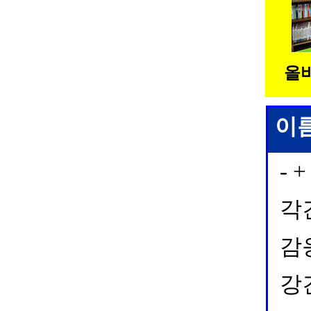
올
이
- +
각
감
강