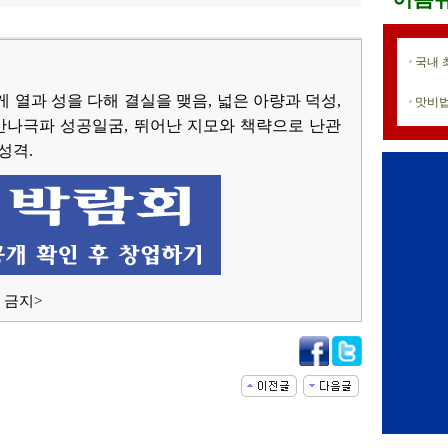
국내 
 열과 성을 다해 결실을 맺음, 넓은 아량과 덕성,
맛비법
 만나극파 성공일굼, 뛰어난 지모와 책략으로 난관
성격.
 금지>