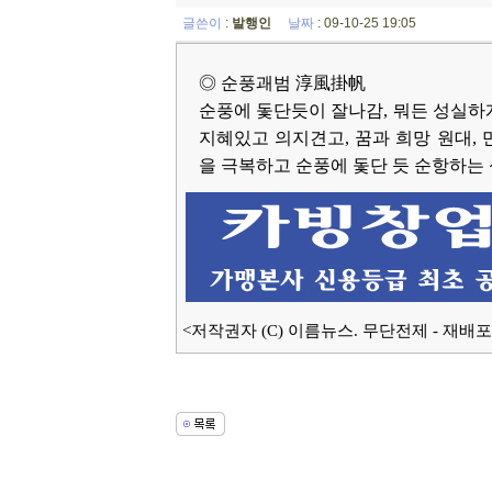
글쓴이
:
발행인
날짜
: 09-10-25 19:05
◎ 순풍괘범 淳風掛帆
순풍에 돛단듯이 잘나감, 뭐든 성실하게
지혜있고 의지견고, 꿈과 희망 원대,
을 극복하고 순풍에 돛단 듯 순항하는 
<저작권자 (C) 이름뉴스. 무단전제 - 재배포