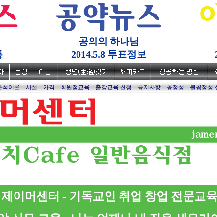
공의의 하나님
통
2014.5.8 투표정보
분석이론
사설
가격
회원점교육
출강교육 신청
공지사항
공정성
불공정성 
제이머센터 - 기독교인 취업 창업 전문교