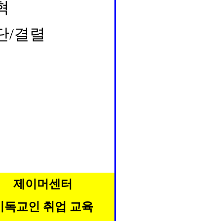
혁
단/결렬
제이머센터
기독교인 취업 교육