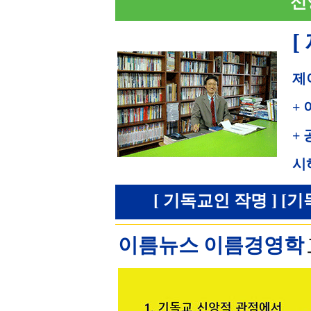
신
[
제
+
+
시
[ 기독교인 작명 ] [기
이름뉴스 이름경영학