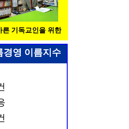
바른 기독교인을 위한
름경영 이름지수
건
응
건