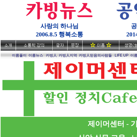
사랑의 하나님
공
2006.8.5 행복소통
20
이름풀이
이름뉴스
카빙人
카빙人지역
카빙人믿음의사람들
LIFE UP
이
제이머센터 - 