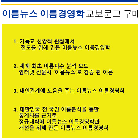
이름뉴스 이름경영학
교보문고 구매 안