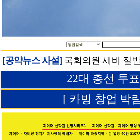
[공약뉴스 사설]
국회의원 세비 절반
22대 총선 투
[ 카빙 창업 박