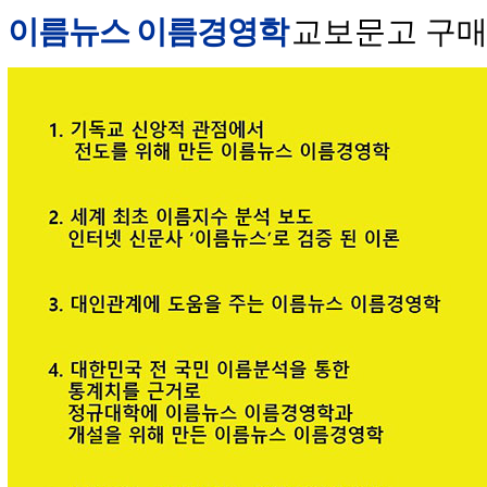
이름뉴스 이름경영학
교보문고 구매 안