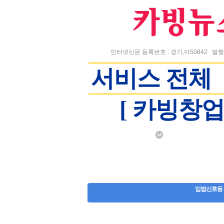
인터넷신문 등록번호 : 경기,아50842
발행
서비스 전체
[ 카빙창
입법신호등