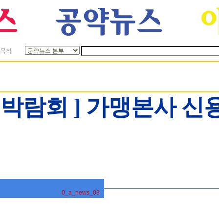
목적
업박람회 ] 가맹본사 신
0_a_news_03