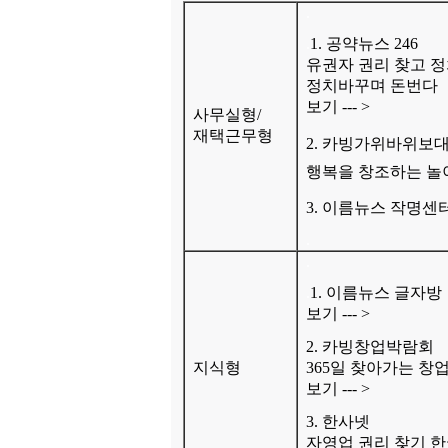
.
.
1. 공약뉴스 246
유권자 권리 찾고 
정치바꾸며 돈번다
보기 ---
>
사무실형/
재택근무형
2. 카빙가위바위보
행복을 창조하는 놀
3. 이름뉴스 작명센
.
.
.
1. 이름뉴스 글자방
보기 ---
>
2. 카빙창업박람회
지식형
365일 찾아가는 창
보기 ---
>
3. 한사넷
자영업 권리 찾기 한