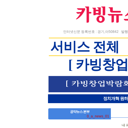
인터넷신문 등록번호 : 경기,아50842
발행
서비스 전체
[ 카빙창
정치개혁 원하시는
공약뉴스 본부
0_a_news_01
내 