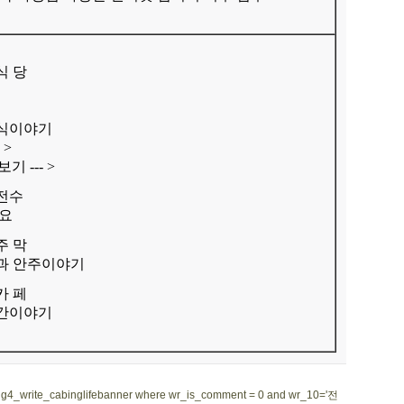
 식 당
음식이야기
-
>
보기 ---
>
 전수
세요
주 막
과 안주이야기
카 페
공간이야기
m g4_write_cabinglifebanner where wr_is_comment = 0 and wr_10='전